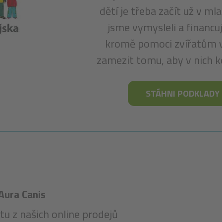
dětí je třeba začít už v m
jsme vymysleli a financu
kromě pomoci zvířatům v
zamezit tomu, aby v nich ko
STÁHNI PODKLADY 
Aura Canis
tu z našich online prodejů