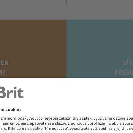
VEN
VÍT
M?
PŘESV
I NA TOM!
S