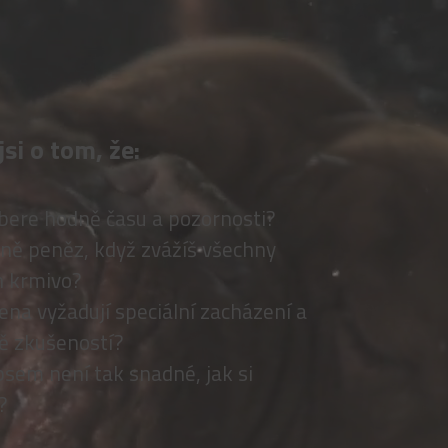
jsi o tom, že:
bere hodně času a pozornosti?
odně peněz, když zvážíš všechny
n krmivo?
na vyžadují speciální zacházení a
ě zkušeností?
psem není tak snadné, jak si
?