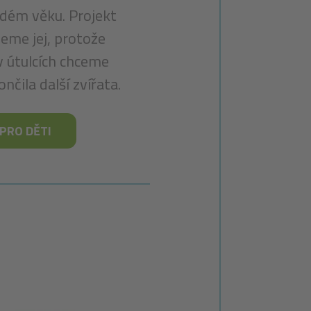
ladém věku. Projekt
jeme jej, protože
 útulcích chceme
nčila další zvířata.
PRO DĚTI