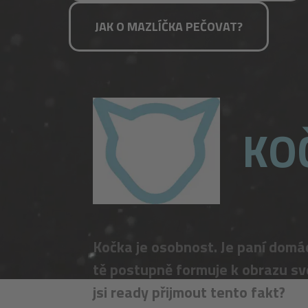
JAK O MAZLÍČKA PEČOVAT?
KO
Kočka je osobnost. Je paní domác
tě postupně formuje k obrazu sv
jsi ready přijmout tento fakt?