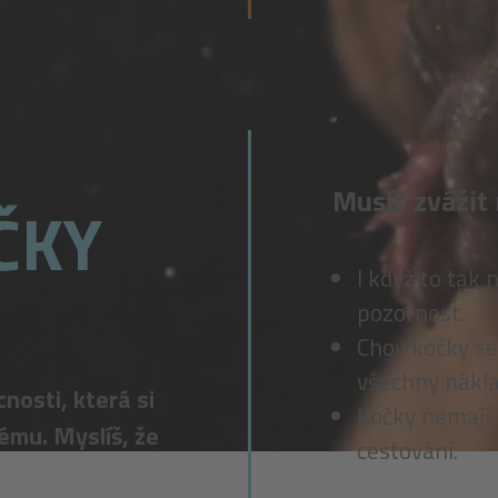
Musíš zvážit 
ČKY
I když to tak 
pozornost.
Chov kočky se
všechny nákla
nosti, která si
Kočky nemají 
ému. Myslíš, že
cestování.