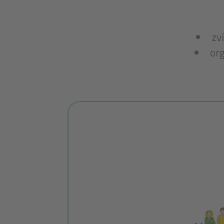
zv
org