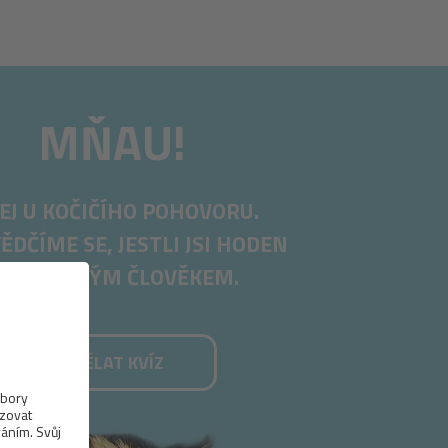
MŇAU!
EJ U KOČIČÍHO POHOVORU.
ĚDČÍME SE, JESTLI JSI HODEN
TÁT SE MÝM ČLOVĚKEM.
UDĚLAT KVÍZ