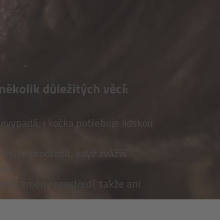
několik důležitých věcí:
nevypadá, i kočka potřebuje lidskou
 může prodražit, když zvážíš
dy.
rády změny prostředí, takže ani