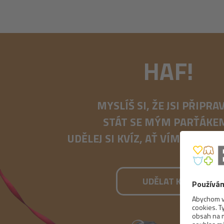
HAF!
MYSLÍŠ SI, ŽE JSI PŘIPRA
STÁT SE MÝM PARŤÁKE
UDĚLEJ SI KVÍZ, AŤ VÍME, JAK JS
UDĚLAT KVÍZ