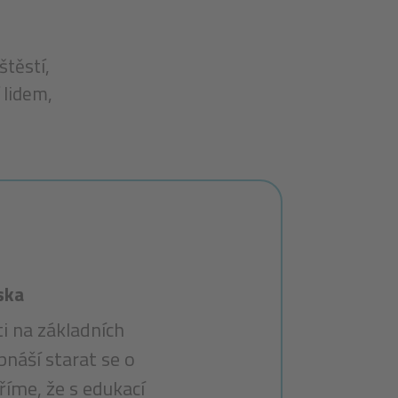
štěstí,
 lidem,
ska
i na základních
bnáší starat se o
íme, že s edukací